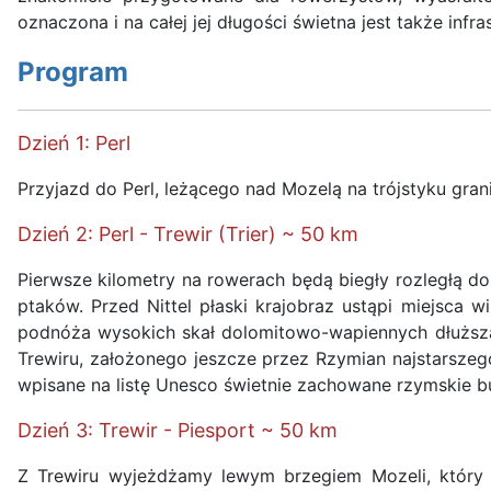
oznaczona i na całej jej długości świetna jest także in
Program
Dzień 1: Perl
Przyjazd do Perl, leżącego nad Mozelą na trójstyku gra
Dzień 2: Perl - Trewir (Trier) ~ 50 km
Pierwsze kilometry na rowerach będą biegły rozległą do
ptaków. Przed Nittel płaski krajobraz ustąpi miejsca 
podnóża wysokich skał dolomitowo-wapiennych dłuższa
Trewiru, założonego jeszcze przez Rzymian najstarsze
wpisane na listę Unesco świetnie zachowane rzymskie bu
Dzień 3: Trewir - Piesport ~ 50 km
Z Trewiru wyjeżdżamy lewym brzegiem Mozeli, który za