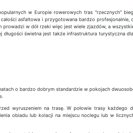
popularnych w Europie rowerowych tras "rzecznych" bie
w całości asfaltowa i przygotowana bardzo profesjonalnie
prowadzi w dół rzeki więc jest wiele zjazdów, a wszystki
jej długości świetna jest także infrastruktura turystyczn
atach o bardzo dobrym standardzie w pokojach dwuosobow
e.
rzed wyruszeniem na trasę. W połowie trasy każdego 
ia obiadu lub kolacji na miejscu noclegu lub w licznyc