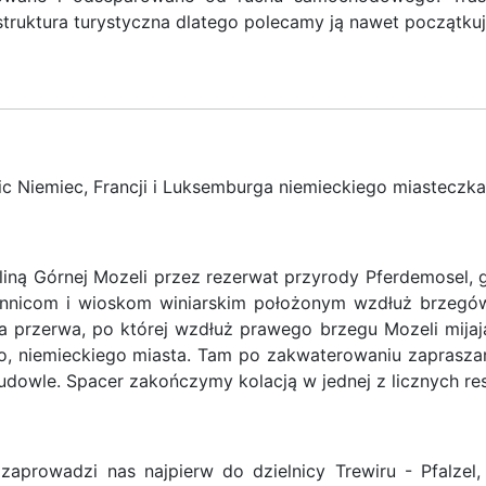
frastruktura turystyczna dlatego polecamy ją nawet począt
nic Niemiec, Francji i Luksemburga niemieckiego miasteczk
liną Górnej Mozeli przez rezerwat przyrody Pferdemosel, g
winnicom i wioskom winiarskim położonym wzdłuż brzegów 
 przerwa, po której wzdłuż prawego brzegu Mozeli mij
go, niemieckiego miasta. Tam po zakwaterowaniu zaprasz
dowle. Spacer zakończymy kolacją w jednej z licznych rest
prowadzi nas najpierw do dzielnicy Trewiru - Pfalzel, 