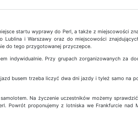
jsce startu wyprawy do Perl, a także z miejscowości znaj
do Lublina i Warszawy oraz do miejscowości znajdującyc
lnie do tego przygotowanej przyczepce.
iem indywidualnie. Przy grupach zorganizowanych za d
azd busem trzeba liczyć dwa dni jazdy i tyleż samo na p
ć samolotem. Na życzenie uczestników możemy sprawdzić
l. Powrót proponujemy z lotniska we Frankfurcie nad M