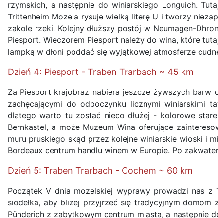
rzymskich, a następnie do winiarskiego Longuich. Tut
Trittenheim Mozela rysuje wielką literę U i tworzy nie
zakole rzeki. Kolejny dłuższy postój w Neumagen-Dhron,
Piesport. Wieczorem Piesport należy do wina, które tut
lampką w dłoni poddać się wyjątkowej atmosferze cudne
Dzień 4: Piesport - Traben Trarbach ~ 45 km
Za Piesport krajobraz nabiera jeszcze żywszych barw 
zachęcającymi do odpoczynku licznymi winiarskimi t
dlatego warto tu zostać nieco dłużej - kolorowe sta
Bernkastel, a może Muzeum Wina oferujące zaintereso
muru pruskiego skąd przez kolejne winiarskie wioski i 
Bordeaux centrum handlu winem w Europie. Po zakwater
Dzień 5: Traben Trarbach - Cochem ~ 60 km
Początek V dnia mozelskiej wyprawy prowadzi nas z 
siodełka, aby bliżej przyjrzeć się tradycyjnym domom
Pünderich z zabytkowym centrum miasta, a następnie d