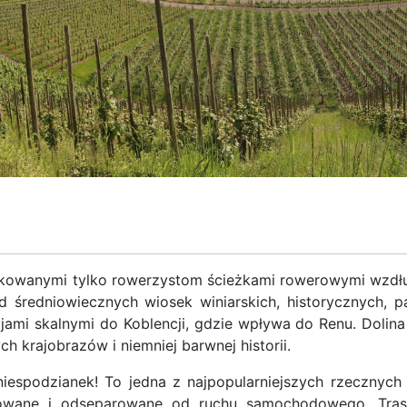
wanymi tylko rowerzystom ścieżkami rowerowymi wzdłuż M
d średniowiecznych wiosek winiarskich, historycznych, 
ami skalnymi do Koblencji, gdzie wpływa do Renu. Dolina 
 krajobrazów i niemniej barwnej historii.
iespodzianek! To jedna z najpopularniejszych rzecznyc
towane i odseparowane od ruchu samochodowego. Tras