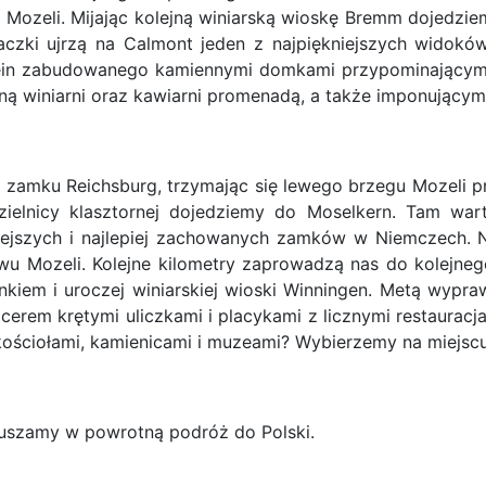
Mozeli. Mijając kolejną winiarską wioskę Bremm dojedzie
aczki ujrzą na Calmont jeden z najpiękniejszych widokó
lstein zabudowanego kamiennymi domkami przypominającym
łną winiarni oraz kawiarni promenadą, a także imponujący
amku Reichsburg, trzymając się lewego brzegu Mozeli prze
zielnicy klasztornej dojedziemy do Moselkern. Tam w
kniejszych i najlepiej zachowanych zamków w Niemczech
ywu Mozeli. Kolejne kilometry zaprowadzą nas do kolejn
iem i uroczej winiarskiej wioski Winningen. Metą wyprawy
m krętymi uliczkami i placykami z licznymi restauracja
kościołami, kamienicami i muzeami? Wybierzemy na miejscu
ruszamy w powrotną podróż do Polski.