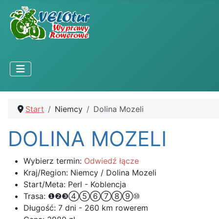
Start
Niemcy
Dolina Mozeli
DOLINA MOZELI
Wybierz termin:
Odwiedź łącze
Kraj/Region:
Niemcy / Dolina Mozeli
Start/Meta:
Perl - Koblencja
Trasa:
❶❷❸④⑤⑥⑦⑧⑨⑩
Długość:
7 dni - 260 km rowerem