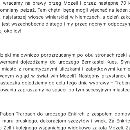
aj wracamy na prawy brzeg Mozeli i przez następne 70 
zapomniany pejzaż. Tam chętni będą mogli wjechać na jede
 najstarszej wiosce winiarskiej w Niemczech, a dzień zako
aj jest wszechobecne dlatego i my przed nocnym odpoczynki
j okolicy!
dzięki malowniczo porozrzucanym po obu stronach rzeki w
awernami dojeżdżamy do uroczego Bernkastel-Kues. Sły
re miasto z romantycznymi uliczkami i zabytkowymi kami
wanym wgląd w świat win Mozeli? Następny przystanek ki
miasteczka dojedziemy do celu tego dnia wyprawy – Traben
owaniu zapraszamy na spacer po tym secesyjnym miastecz
Traben-Trarbach do uroczego Enkirch z zespołem domó
 z muru pruskiego, dekoracjom szczytów i wnęk. Za Enkri
o Zell i kolejnego wspaniałego widokowo zakola Mozeli. 