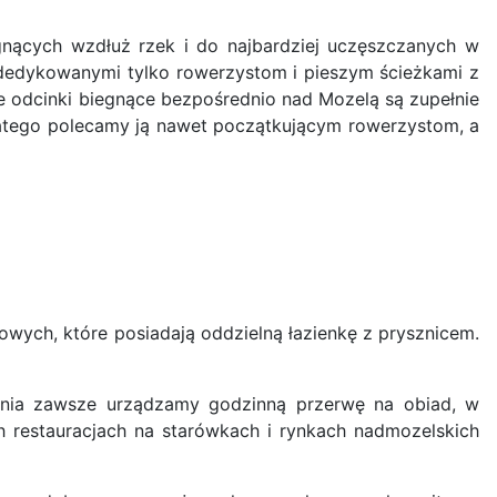
gnących wzdłuż rzek i do najbardziej uczęszczanych w
, dedykowanymi tylko rowerzystom i pieszym ścieżkami z
e odcinki biegnące bezpośrednio nad Mozelą są zupełnie
a dlatego polecamy ją nawet początkującym rowerzystom, a
ych, które posiadają oddzielną łazienkę z prysznicem.
dnia zawsze urządzamy godzinną przerwę na obiad, w
h restauracjach na starówkach i rynkach nadmozelskich