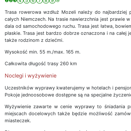
❶❷❸④⑤⑥⑦⑧⑨⑩
Trasa rowerowa wzdłuż Mozeli należy do najbardziej 
całych Niemczech. Na trasie nawierzchnia jest prawie 
dala od samochodowego ruchu. Trasa jest łatwa, bowiem 
płaskie. Trasa jest bardzo dobrze oznaczona i na całej 
także rodzinom z dziećmi.
Wysokość min. 55 m./max. 165 m.
Całkowita długość trasy 260 km
Noclegi i wyżywienie
Uczestników wyprawy kwaterujemy w hotelach i pensjon
Pokoje jednoosobowe dostępne są na specjalne życzeni
Wyżywienie zawarte w cenie wyprawy to śniadania p
miejscach docelowych także będzie możliwość zamówien
miasteczek.