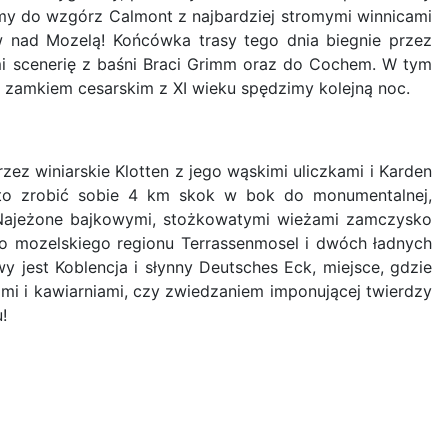
my do wzgórz Calmont z najbardziej stromymi winnicami
w nad Mozelą! Końcówka trasy tego dnia biegnie przez
i scenerię z baśni Braci Grimm oraz do Cochem. W tym
m zamkiem cesarskim z XI wieku spędzimy kolejną noc.
z winiarskie Klotten z jego wąskimi uliczkami i Karden
arto zrobić sobie 4 km skok w bok do monumentalnej,
. Najeżone bajkowymi, stożkowatymi wieżami zamczysko
ego mozelskiego regionu Terrassenmosel i dwóch ładnych
 jest Koblencja i słynny Deutsches Eck, miejsce, gdzie
mi i kawiarniami, czy zwiedzaniem imponującej twierdzy
!