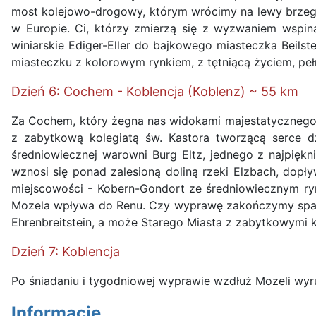
most kolejowo-drogowy, którym wrócimy na lewy brzeg 
w Europie. Ci, którzy zmierzą się z wyzwaniem wspin
winiarskie Ediger-Eller do bajkowego miasteczka Bei
miasteczku z kolorowym rynkiem, z tętniącą życiem, pe
Dzień 6: Cochem - Koblencja (Koblenz) ~ 55 km
Za Cochem, który żegna nas widokami majestatycznego z
z zabytkową kolegiatą św. Kastora tworzącą serce d
średniowiecznej warowni Burg Eltz, jednego z najpię
wznosi się ponad zalesioną doliną rzeki Elzbach, dopł
miejscowości - Kobern-Gondort ze średniowiecznym rynk
Mozela wpływa do Renu. Czy wyprawę zakończymy spacere
Ehrenbreitstein, a może Starego Miasta z zabytkowymi 
Dzień 7: Koblencja
Po śniadaniu i tygodniowej wyprawie wzdłuż Mozeli wy
Informacje