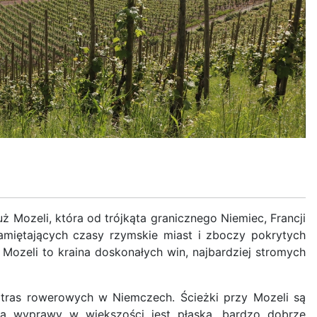
ozeli, która od trójkąta granicznego Niemiec, Francji
pamiętających czasy rzymskie miast i zboczy pokrytych
Mozeli to kraina doskonałych win, najbardziej stromych
h tras rowerowych w Niemczech. Ścieżki przy Mozeli są
a wyprawy w większości jest płaska, bardzo dobrze