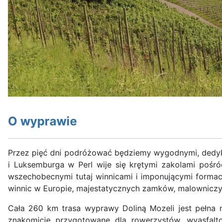
O wyprawie
Przez pięć dni podróżować będziemy wygodnymi, dedyko
i Luksemburga w Perl wije się krętymi zakolami pośró
wszechobecnymi tutaj winnicami i imponującymi formacj
winnic w Europie, majestatycznych zamków, malowniczych
Cała 260 km trasa wyprawy Doliną Mozeli jest pełna n
znakomicie przygotowane dla rowerzystów, wyasfal