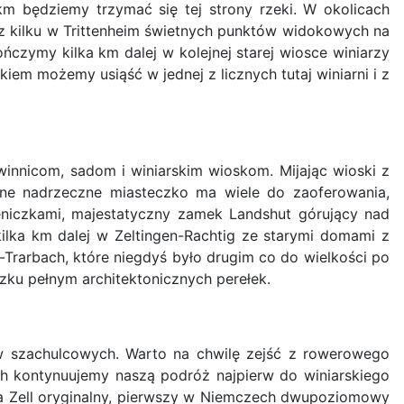
km będziemy trzymać się tej strony rzeki. W okolicach
n z kilku w Trittenheim świetnych punktów widokowych na
ńczymy kilka km dalej w kolejnej starej wiosce winiarzy
em możemy usiąść w jednej z licznych tutaj winiarni i z
innicom, sadom i winiarskim wioskom. Mijając wioski z
nne nadrzeczne miasteczko ma wiele do zaoferowania,
eniczkami, majestatyczny zamek Landshut górujący nad
lka km dalej w Zeltingen-Rachtig ze starymi domami z
-Trarbach, które niegdyś było drugim co do wielkości po
ku pełnym architektonicznych perełek.
w szachulcowych. Warto na chwilę zejść z rowerowego
ch kontynuujemy naszą podróż najpierw do winiarskiego
Za Zell oryginalny, pierwszy w Niemczech dwupoziomowy