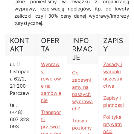
jakie ponieśliśmy w związku z organizacją
wyprawy, rezerwacją noclegów, itp. do kwoty
zaliczki, czyli 30% ceny danej wyprawy/imprezy
turystycznej.
KONT
OFER
INFO
ZAPIS
AKT
TA
RMAC
Y
JE
ul. 11
Wypraw
Zasady i
Listopad
y
warunki
Co
a 62/2,
rowerow
uczestni
zapewni
21-200
e na
ctwa
amy na
Parczew
zamówie
naszych
Zapisy i
nie
wyprawa
tel.
płatności
ch?
(+48)
Transpor
Polityka
607 328
t i
Trasy i
prywatn
093
przewóz
poziomy
ości
rowerów